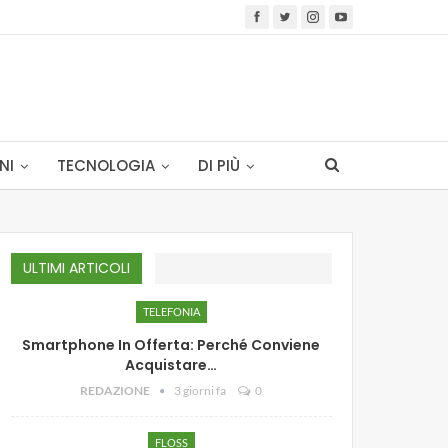
NI
TECNOLOGIA
DI PIÙ
ULTIMI ARTICOLI
TELEFONIA
Smartphone In Offerta: Perché Conviene
Acquistare…
REDAZIONE
3 giorni fa
0
FLOSS