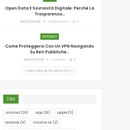
Open Data E Sovranità Digitale: Perché La
Trasparenza…
REDAZIONE
1 settimana fa
0
INTERNET
Come Proteggersi Con Un VPN Navigando
Su Reti Pubbliche…
REDAZIONE
1 mese fa
0
CARICARE ALTRI ARTICOLI
TAG
android
(26)
app
(16)
apple
(11)
browser
(4)
chrome os
(2)