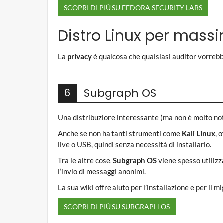
SCOPRI DI PIÙ SU FEDORA SECURITY LABS
Distro Linux per massi
La
privacy
è qualcosa che qualsiasi auditor vorrebb
Subgraph OS
6
Una distribuzione interessante (ma non è molto not
Anche se non ha tanti strumenti come
Kali Linux
, 
live o USB, quindi senza necessità di installarlo.
Tra le altre cose,
Subgraph OS
viene spesso utilizz
l’invio di messaggi anonimi.
La sua wiki offre aiuto per l’installazione e per il mi
SCOPRI DI PIÙ SU SUBGRAPH OS