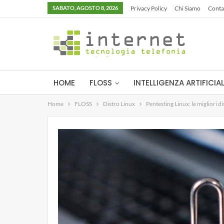
SABATO, AGOSTO 8, 2026
Privacy Policy
Chi Siamo
Conta
HOME
FLOSS
INTELLIGENZA ARTIFICIA
Home
FLOSS
Distro Linux
Pentesting Linux: le migliori d