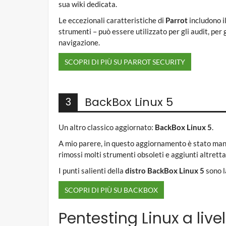
sua wiki dedicata.
Le eccezionali caratteristiche di
Parrot
includono il
strumenti – può essere utilizzato per gli audit, per
navigazione.
SCOPRI DI PIÙ SU PARROT SECURITY
BackBox Linux 5
3
Un altro classico aggiornato:
BackBox Linux 5
.
A mio parere, in questo aggiornamento è stato mant
rimossi molti strumenti obsoleti e aggiunti altrett
I punti salienti della
distro BackBox Linux 5
sono la
SCOPRI DI PIÙ SU BACKBOX
Pentesting Linux a livel