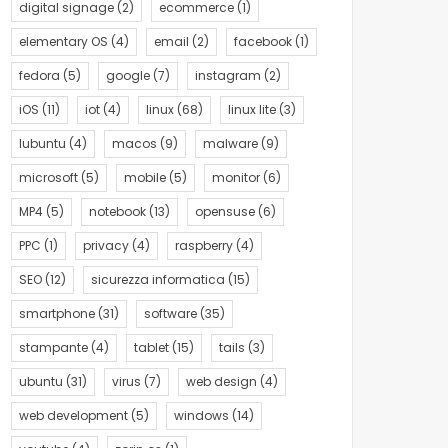
digital signage
(2)
ecommerce
(1)
elementary OS
(4)
email
(2)
facebook
(1)
fedora
(5)
google
(7)
instagram
(2)
iOS
(11)
iot
(4)
linux
(68)
linux lite
(3)
lubuntu
(4)
macos
(9)
malware
(9)
microsoft
(5)
mobile
(5)
monitor
(6)
MP4
(5)
notebook
(13)
opensuse
(6)
PPC
(1)
privacy
(4)
raspberry
(4)
SEO
(12)
sicurezza informatica
(15)
smartphone
(31)
software
(35)
stampante
(4)
tablet
(15)
tails
(3)
ubuntu
(31)
virus
(7)
web design
(4)
web development
(5)
windows
(14)