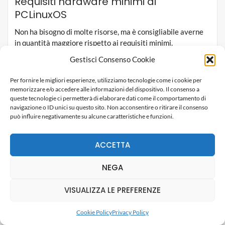
Requisiti hardware minimi di
PCLinuxOS
Non ha bisogno di molte risorse, ma è consigliabile averne
in quantità maggiore rispetto ai requisiti minimi.
Qualsiasi processore Intel, AMD o VIA x86 / 64
Gestisci Consenso Cookie
512 MB di RAM (consigliato 2 GB)
12 GB di spazio su disco rigido
Per fornire le migliori esperienze, utilizziamo tecnologie come i cookie per
memorizzare e/o accedere alle informazioni del dispositivo. Il consenso a
Dati e caratteristiche di PCLinuxOS
queste tecnologie ci permetterà di elaborare dati come il comportamento di
navigazione o ID unici su questo sito. Non acconsentire o ritirare il consenso
può influire negativamente su alcune caratteristiche e funzioni.
Quattro parole per descrivere la
distro Linux
PCLinuxOS:
bella, elegante, intuitiva, facile.
ACCETTA
Puoi installare PCOS basato su KDE, PCOS basato su
LXDE o PCOS basato su Mate.
NEGA
È disponibile una versione di PCLinuxOS gestita della
community XFCE
VISUALIZZA LE PREFERENZE
Installabile facilmente su un CD / USB live
Facile da usare per principianti, con molte opzioni per
l’ambiente desktop
Cookie Policy
Privacy Policy