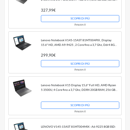
SISTEMA OPERATIVO [FREEDOS], 1x Slot SD, 1x...
327,99€
SCOPRI DI PIÙ
Amazon.it
Lenovo Notebook V145-15AST 81MT004PIX , Display
15.6" HD, AMD A9-9425 , 2 Core fino a 3,7 Ghz, Ddr4 8Gb
Ram, 256 GB SSD, Freedos [Senza sistema operativo]
299,90€
SCOPRI DI PIÙ
Amazon.it
Lenovo Notebook V15 Display 15,6" Full HD, AMD Ryzen
5 3500U, 4 Core fino a 3,7 Ghz, DDR4 20GB RAM, 256 GB
SSD M.2, Freedos [Senza sistema operativo].
SCOPRI DI PIÙ
Amazon.it
LENOVO V145-15AST 81MT004MIX - A6-9225 8GB SSD-