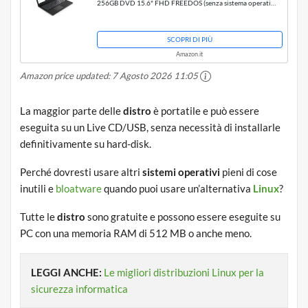
256GB DVD 15.6" FHD FREEDOS (senza sistema operativo
Windows)
SCOPRI DI PIÙ
Amazon.it
Amazon price updated:
7 Agosto 2026 11:05
La maggior parte delle
distro
è portatile e può essere
eseguita su un Live CD/USB, senza necessità di installarle
definitivamente su hard-disk.
Perché dovresti usare altri
sistemi operativi
pieni di cose
inutili e
bloatware
quando puoi usare un’alternativa
Linux
?
Tutte le
distro
sono gratuite e possono essere eseguite su
PC con una memoria RAM di 512 MB o anche meno.
LEGGI ANCHE:
Le migliori distribuzioni Linux per la
sicurezza informatica