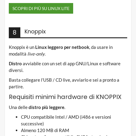
SCOPRI DI PIÙ SU LINUX LITE
Knoppix
8
Knoppix è un
Linux leggero per netbook
, da usare in
modalità
live-only
.
Distro
avviabile con un set di app GNU/Linux e software
diversi.
Basta collegare l’USB / CD live, avviarlo e sei a pronto a
partire.
Requisiti minimi hardware di KNOPPIX
Una delle
distro
più leggere
.
CPU compatibile Intel / AMD (i486 e versioni
successive)
Almeno 120 MB di RAM