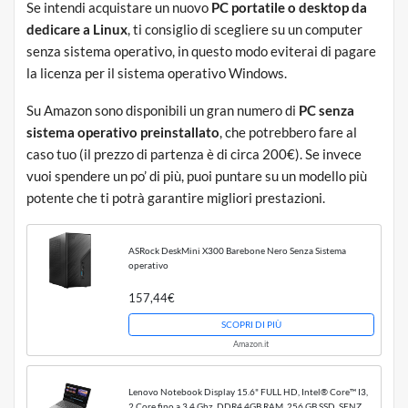
Se intendi acquistare un nuovo
PC portatile o desktop da
dedicare a Linux
, ti consiglio di scegliere su un computer
senza sistema operativo, in questo modo eviterai di pagare
la licenza per il sistema operativo Windows.
Su Amazon sono
disponibili un gran numero di
PC senza
sistema operativo preinstallato
,
che potrebbero fare al
caso tuo (il prezzo di partenza è di circa 200€). Se invece
vuoi spendere un po’ di più, puoi puntare su un modello più
potente che ti potrà garantire migliori prestazioni.
ASRock DeskMini X300 Barebone Nero Senza Sistema
operativo
157,44€
SCOPRI DI PIÙ
Amazon.it
Lenovo Notebook Display 15.6" FULL HD, Intel® Core™ I3,
2 Core fino a 3.4 Ghz, DDR4 4GB RAM, 256 GB SSD, SENZA