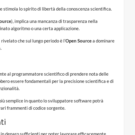
 stimola lo spirito di libertà della conoscenza scientifica.
source
), implica una mancanza di trasparenza nella
ato algoritmo o una certa applicazione.
ivelato che sul lungo periodo è l’
Open Source
a dominare
.
te al programmatore scientifico di prendere nota delle
bbero essere fondamentali per la precisione scientifica e di
zionalità.
più semplice in quanto lo sviluppatore software potrà
vari frammenti di codice sorgente.
ti
i in denaro sufficienti per poter lavorare efficacemente