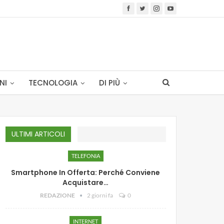
NI
TECNOLOGIA
DI PIÙ
ULTIMI ARTICOLI
TELEFONIA
Smartphone In Offerta: Perché Conviene
Acquistare…
REDAZIONE
2 giorni fa
0
INTERNET