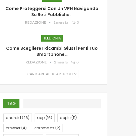
Come Proteggersi Con Un VPN Navigando
Su Reti Pubbliche…
REDAZIONE
1 mese fa
0
TELEFONIA
Come Scegliere I Ricambi Giusti Per Il Tuo
Smartphone…
REDAZIONE
2 mesi fa
0
CARICARE ALTRI ARTICOLI
TAG
android
(26)
app
(16)
apple
(11)
browser
(4)
chrome os
(2)