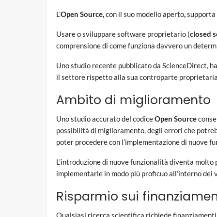
L’
Open Source,
con il suo modello aperto
,
supporta e
Usare o sviluppare software proprietario (
closed 
comprensione di come funziona davvero un determin
Uno studio recente pubblicato da ScienceDirect, ha r
il settore rispetto alla sua controparte proprietaria
Ambito di miglioramento
Uno studio accurato del codice
Open Source
consen
possibilità di miglioramento, degli errori che potre
poter procedere con l’implementazione di nuove fun
L’introduzione di nuove funzionalità diventa molto 
implementarle in modo più proficuo all’interno dei 
Risparmio sui finanziamen
Qualsiasi ricerca scientifica richiede finanziament