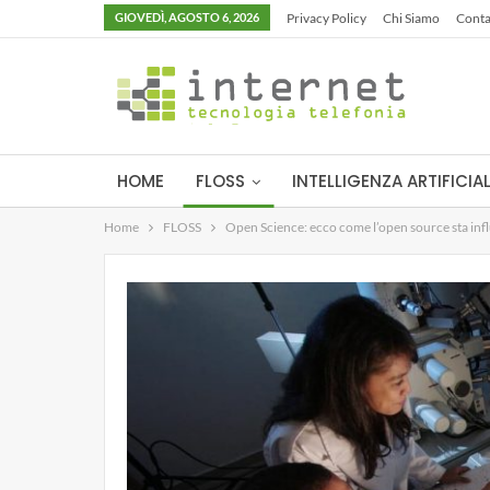
GIOVEDÌ, AGOSTO 6, 2026
Privacy Policy
Chi Siamo
Conta
HOME
FLOSS
INTELLIGENZA ARTIFICIA
Home
FLOSS
Open Science: ecco come l’open source sta infl