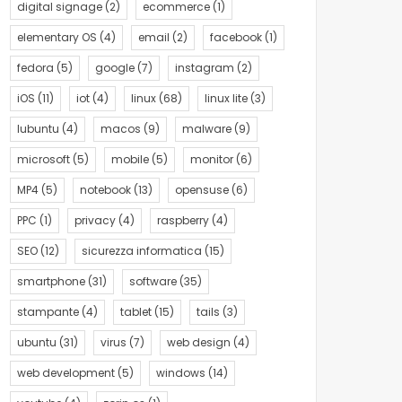
digital signage
(2)
ecommerce
(1)
elementary OS
(4)
email
(2)
facebook
(1)
fedora
(5)
google
(7)
instagram
(2)
iOS
(11)
iot
(4)
linux
(68)
linux lite
(3)
lubuntu
(4)
macos
(9)
malware
(9)
microsoft
(5)
mobile
(5)
monitor
(6)
MP4
(5)
notebook
(13)
opensuse
(6)
PPC
(1)
privacy
(4)
raspberry
(4)
SEO
(12)
sicurezza informatica
(15)
smartphone
(31)
software
(35)
stampante
(4)
tablet
(15)
tails
(3)
ubuntu
(31)
virus
(7)
web design
(4)
web development
(5)
windows
(14)