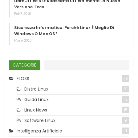
LibreOffice 6.0: Rilasciata Ufficialmente La Nuova
Versione, Ecco…
Feb 7, 2018
Sicurezza Informatica: Perché Linux È Meglio Di
Windows O Mac OS?
Mar 6, 2018
CATEGORIE
FLOSS
78
Distro Linux
31
Guida Linux
12
Linux News
15
Software Linux
9
Intelligenza Artificiale
11