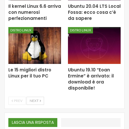
Il kernel Linux 6.6 arriva
Ubuntu 20.04 LTS Local
con numerosi
Fossa: ecco cosa c’è
perfezionamenti
da sapere
DISTRO LINUX
DISTRO LINUX
Le 15 migliori distro
Ubuntu 19.10 “Eoan
Linux per il tuo PC
Ermine” è arrivato: il
download è ora
disponibile!
PREV
NEXT
LASCIA UNA RISPOSTA