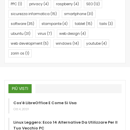
PPC
(1)
privacy
(4)
raspberry
(4)
SEO
(12)
sicurezza informatica
(15)
smartphone
(31)
software
(35)
stampante
(4)
tablet
(15)
tails
(3)
ubuntu
(31)
virus
(7)
web design
(4)
web development
(5)
windows
(14)
youtube
(4)
zorin os
(1)
PIÙ VISTI
Cos’è LibreOffice E Come Si Usa
Ott 4, 2019
Linux Leggero: Ecco 14 Alternative Da Utilizzare Per Il
Tuo Vecchio PC