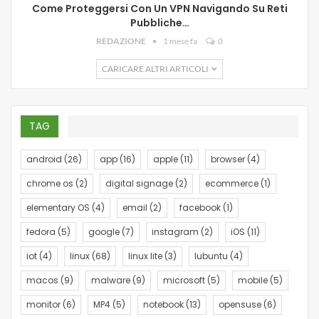
Come Proteggersi Con Un VPN Navigando Su Reti
Pubbliche…
REDAZIONE
1 mese fa
0
CARICARE ALTRI ARTICOLI
TAG
android
(26)
app
(16)
apple
(11)
browser
(4)
chrome os
(2)
digital signage
(2)
ecommerce
(1)
elementary OS
(4)
email
(2)
facebook
(1)
fedora
(5)
google
(7)
instagram
(2)
iOS
(11)
iot
(4)
linux
(68)
linux lite
(3)
lubuntu
(4)
macos
(9)
malware
(9)
microsoft
(5)
mobile
(5)
monitor
(6)
MP4
(5)
notebook
(13)
opensuse
(6)