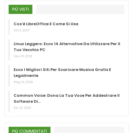
PIÙ VISTI
Cos’è LibreOffice E Come Si Usa
Ott 4, 2019
Linux Leggero: Ecco 14 Alternative Da Utilizzare Per Il
Tuo Vecchio PC
Gen 29, 2018
Ecco I Migliori Siti Per Scaricare Musica Gratis E
Legalmente
Mag 16, 2018
Common Voice: Dona La Tua Voce Per Addestrare Il
Software Di…
Dic 31, 2020
PIÙ COMMENTATI