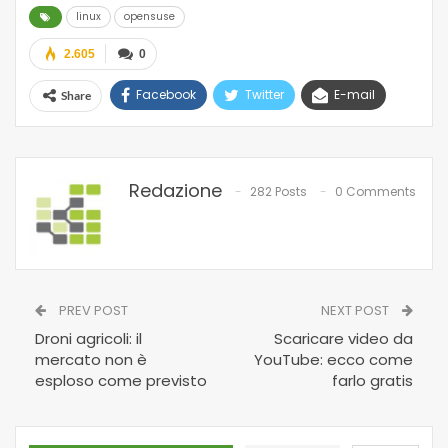
linux
opensuse
2.605
0
Facebook
Twitter
E-mail
Share
Redazione
282 Posts
0 Comments
PREV POST
NEXT POST
Droni agricoli: il
Scaricare video da
mercato non è
YouTube: ecco come
esploso come previsto
farlo gratis