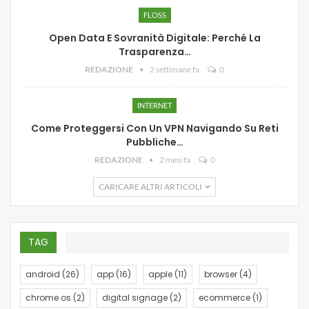
FLOSS
Open Data E Sovranità Digitale: Perché La
Trasparenza…
REDAZIONE
2 settimane fa
0
INTERNET
Come Proteggersi Con Un VPN Navigando Su Reti
Pubbliche…
REDAZIONE
2 mesi fa
0
CARICARE ALTRI ARTICOLI
TAG
android
(26)
app
(16)
apple
(11)
browser
(4)
chrome os
(2)
digital signage
(2)
ecommerce
(1)