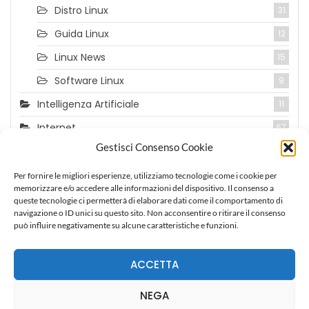
Distro Linux
31
Guida Linux
12
Linux News
15
Software Linux
9
Intelligenza Artificiale
11
Internet
67
Gestisci Consenso Cookie
Pionieri Informatica
4
Recensioni
31
Per fornire le migliori esperienze, utilizziamo tecnologie come i cookie per
memorizzare e/o accedere alle informazioni del dispositivo. Il consenso a
Tecnologia
69
queste tecnologie ci permetterà di elaborare dati come il comportamento di
navigazione o ID unici su questo sito. Non acconsentire o ritirare il consenso
Telefonia
23
può influire negativamente su alcune caratteristiche e funzioni.
ACCETTA
NEGA
Chi Siamo
Contatti
Privacy Policy
Cookie Policy (UE)