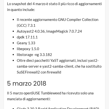
Lo snapshot del 4 marzo è stato il più ricco di aggiornamenti
in quanto include:
Il recente aggiornamento GNU Compiler Collection
(GCC) 7.3.1
Autoyast2 4.0.36, ImageMagick 7.0.7.24
dpdk 17.11.1
Geany 1.33
libepoxy 1.5.0
libstorage -ng 3.3.182
Oltre dieci pacchetti YaST aggiornati, inclusi yast2-
samba-server e yast2-samba-client, che ha sostituito
SuSEFirewall2 con firewalld
5 marzo 2018
Il 5 marzo openSUSE Tumbleweed ha ricevuto solo una
manciata di aggiornamenti:
Glade 3.20.3 Rapid Application Development (RAD)