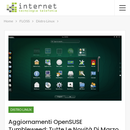
Home
FLOSS
Distro Linux
DISTRO LINUX
Aggiornamenti OpenSUSE
Tumbleweed: Tutte Le Novità Di Marzo