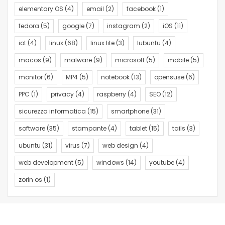
elementary OS
(4)
email
(2)
facebook
(1)
fedora
(5)
google
(7)
instagram
(2)
iOS
(11)
iot
(4)
linux
(68)
linux lite
(3)
lubuntu
(4)
macos
(9)
malware
(9)
microsoft
(5)
mobile
(5)
monitor
(6)
MP4
(5)
notebook
(13)
opensuse
(6)
PPC
(1)
privacy
(4)
raspberry
(4)
SEO
(12)
sicurezza informatica
(15)
smartphone
(31)
software
(35)
stampante
(4)
tablet
(15)
tails
(3)
ubuntu
(31)
virus
(7)
web design
(4)
web development
(5)
windows
(14)
youtube
(4)
zorin os
(1)