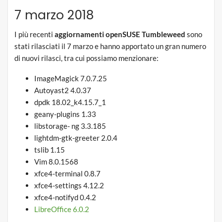
7 marzo 2018
I più recenti
aggiornamenti openSUSE Tumbleweed
sono
stati rilasciati il 7 marzo e hanno apportato un gran numero
di nuovi rilasci, tra cui possiamo menzionare:
ImageMagick 7.0.7.25
Autoyast2 4.0.37
dpdk 18.02_k4.15.7_1
geany-plugins 1.33
libstorage- ng 3.3.185
lightdm-gtk-greeter 2.0.4
tslib 1.15
Vim 8.0.1568
xfce4-terminal 0.8.7
xfce4-settings 4.12.2
xfce4-notifyd 0.4.2
LibreOffice 6.0.2